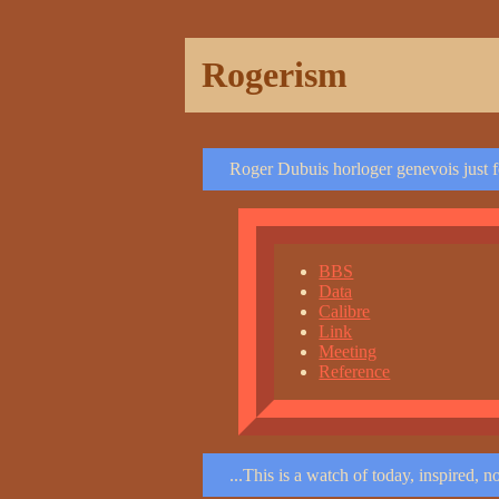
Rogerism
Roger Dubuis horloger genevois just f
BBS
Data
Calibre
Link
Meeting
Reference
...This is a watch of today, inspired, n