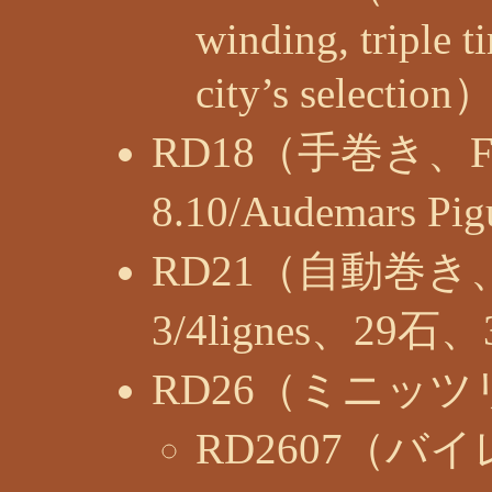
winding, triple t
city’s selection
RD18（手巻き、Frede
8.10/Audemars P
RD21（自動巻き
3/4lignes、29
RD26（ミニッ
RD2607（